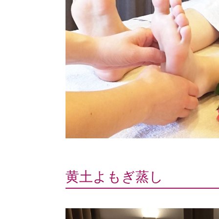
黄土よもぎ蒸し