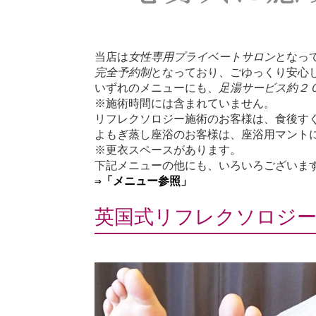
当店は
女性専用プライベートサロン
となっ
完全予約制
となっており、ごゆっくり安心
いずれのメニューにも、
足湯サービス約２
※施術時間には含まれていません。
リフレクソロジー施術のお客様は、食後す
よもぎ蒸し座浴のお客様は、座浴用マント
※更衣スペースがあります。
下記メニューの他にも、いろいろございま
⇒「メニュー参照」
英国式リフレクソロジ