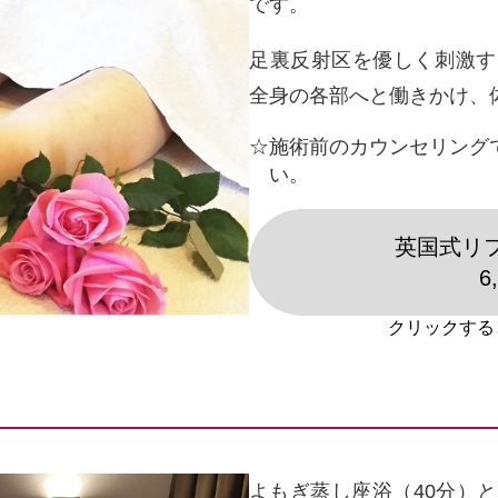
です。
足裏反射区を優しく刺激す
全身の各部へと働きかけ、
施術前のカウンセリング
い。
英国式リフ
6
よもぎ蒸し座浴（40分）