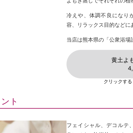
よもぎ蒸しでそれぞれの植
冷えや、体調不良になり
容、リラックス目的などに
当店は熊本県の「公衆浴場
黄土よも
4
メント
フェイシャル、デコルテ、